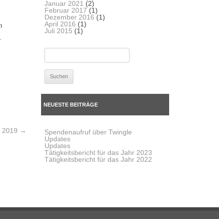
Januar 2021
(2)
Februar 2017
(1)
Dezember 2016
(1)
April 2016
(1)
m
Juli 2015
(1)
.
SUCHEN
NACH:
NEUESTE BEITRÄGE
ht 2019
→
Spendenaufruf über Twingle
Updates
Updates
Tätigkeitsbericht für das Jahr 2023
Tätigkeitsbericht für das Jahr 2022