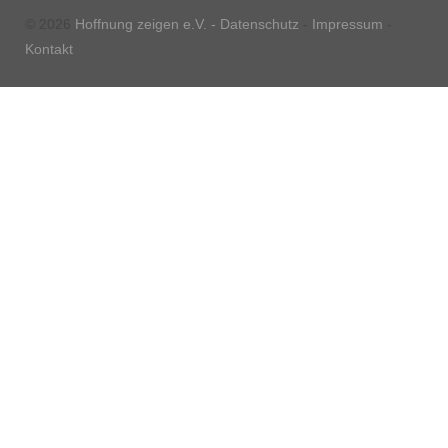
© 2026
Hoffnung zeigen e.V. -
Datenschutz
-
Impressum
-
Kontakt